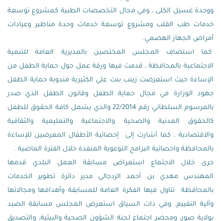
ووحدة غسيل الكلى ، وفي مجال التخصصات الطبية كمشروع توسعة
خدمات طب القلب ومشروع توسعة خدمات وحدة مناظير وعيادات
أمراض الجهاز الهضمي.
كما استضاف المجلس المختصين بالمديرية العامة للتنمية
الاجتماعية بالمحافظة ، قدمت فيها ورقة عمل حول حماية الطفل من
الإساءة حيث استعرضت زينب بنت علي الكثيرية مندوبة حماية الطفل
جهود الوزارة في مجال حماية الطفل وقانون الطفل الذي صدر
بالمرسوم السلطاني رقم 22/2014 والذي يشمل كافة الحقوق للطفل
كالحقوق المدنية والصحية والاجتماعية والتعليمية والثقافية
والاقتصادية . كما أشارت إلى إحصائية الأطفال المعرضين للإساءة
بالمحافظة واحصائية البرامج التوعوية المنفذة خلال الفترة الماضية .
جرى خلال الاجتماع استعراض مسابقة العمل البلدي قدمها
المهندس مهدي بن أحمد الزدجالي مدير دائرة تطوير الخدمات
بالمحافظة تناول فيها الفكرة العامة للمسابقة وأهدافها ومجالاتها
وآلية التقييم. وفي ذات السياق استعرض المجلس مسابقة الصيد
بولاية صور، ومحضر اجتماع لجنة الشؤون الصحية والبيئية، والتصديق