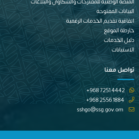
المنصة الوطنية للمقترحات والشكاوى والبلاغات
البيانات المفتوحة
اتفاقية تقديم الخدمات الرقمية
خارطة الموقع
دليل الخدمات
الاستبانات
تواصل معنا
+968 7251 4442
+968 2556 1884
sshgo@ssg.gov.om