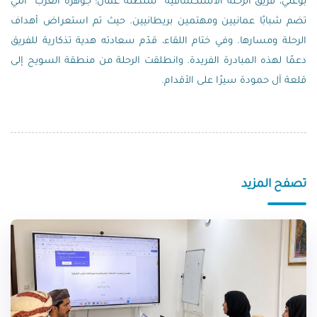
بوعلي، فريق الرحلة الاستكشافية “سلطنة عمان: جوهرة العرب” التي
تضم شبابًا عمانيين ومهتمين بريطانيين. حيث تم استعراض أهداف
الرحلة ومسارها. وفي ختام اللقاء، قدّم سعادته هدية تذكارية للفريق
دعمًا لهذه المبادرة الفريدة. وانطلقت الرحلة من منطقة السويح إلى
قلعة آل حمودة سيرًا على الأقدام.
تصفح المزيد