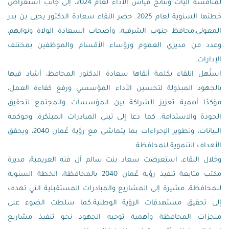
لمناقشة آليات ونتائج قياس الأداء لعام 2024، إلى جانب استعراض
خطتها السنوية لعام 2025. حضر اللقاء سعادة الدكتور يحيى بن بدر
المعولي،محافظ جنوب الشرقية، وأصحاب السعادة الولاة ونوابهم،
وعدد من مديري العموم ورؤساء الأقسام والموظفين بمختلف
الإدارات.
استُهل اللقاء بكلمة ألقاها سعادة الدكتور المحافظ، أشاد فيها
بالجهود المبذولة لتحسين الأداء المؤسسي ورفع كفاءة العمل،
مؤكدًا أهمية تعزيز الشراكة بين المؤسسات والمجتمع لتحقيق
الجودة والاستدامة. كما دعا إلى تبني المبادرات المبتكرة، وحوكمة
البيانات، وتطوير الإجراءات بما يتماشى مع رؤية عُمان 2040، ويحقق
الأهداف التنموية للمحافظة.
وخلال اللقاء، استعرضت سعاد بنت سالم آل فنه العريمية، مديرة
مكتب متابعة تنفيذ رؤية عُمان 2040 بالمحافظة، الخطة السنوية
للمحافظة، مشيرة إلى المشاريع والمبادرات المستقبلية التي تهدف
إلى تحقيق مستهدفات الرؤية الوطنية.كما سلطت الضوء على
منجزات المحافظة وأهمية توجيه الجهود نحو تنفيذ مشاريع