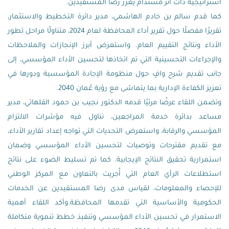
استراتيجية ذات أثر مستدام يعزز رضا المستفيدين.
كما قدم سالم بن خادم الهاشمي، مدير دائرة التخطيط والاستثمار،
تقريرًا مفصلًا حول تقرير أداء المحافظة لعام 2024، متناولًا مراحل تطور
الأداء ونتائج التقييم العام. واستعرض أبرز الإنجازات والملاحظات
والإجراءات التحسينية التي تم اتخاذها لتحسين الأداء المؤسسي، إلى
جانب تقديم شرح وافٍ حول منظومة الإجادة المؤسسية ودورها في
تعزيز الكفاءة الإدارية بما يتماشى مع رؤية عُمان 2040.
وتضمن اللقاء عرضًا مرئيًا قدمه الدكتور نجيب بن حمود القلهاتي، مدير
مساعد بدائرة خدمة المراجعين، تناول فيه مؤشرات الالتزام
المؤسسي والرقابة، واستعرض التحديات التي تواجه إعداد تقارير الأداء،
مع تقديم مقترحات وتوصيات لتحسين الأداء المؤسسي وضمان
استمرارية تحقيق النتائج الإيجابية. كما تم تسليط الضوء على نتائج
استطلاعات الرأي العام التي أُجريت بالتعاون مع المركز الوطني
للإحصاء والمعلومات، لقياس مدى رضا المستفيدين عن الخدمات
الحكومية والأساسية التي تقدمها المحافظة.وأكد اللقاء أهمية
الاستمرار في تحسين الأداء المؤسسي وتنفيذ خطط تنموية متكاملة