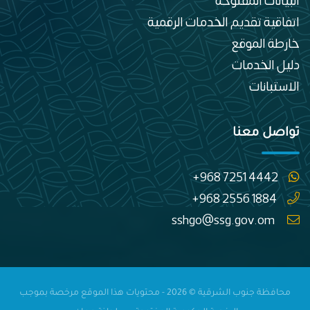
البيانات المفتوحة
اتفاقية تقديم الخدمات الرقمية
خارطة الموقع
دليل الخدمات
الاستبانات
تواصل معنا
+968 7251 4442
+968 2556 1884
sshgo@ssg.gov.om
محافظة جنوب الشرقية © 2026 - محتويات هذا الموقع مرخصة بموجب