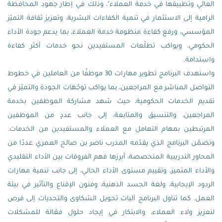
العالي وتطبيقها في خدمة العملاء"، وذلك في إطار جهود المحافظة
الرامية إلى الاستثمار في تنمية الكفاءات البشرية، وتعزيز ثقافة التميّز
المؤسسي، ورفع كفاءة منظومة خدمة العملاء، بما يدعم جودة الأداء
الحكومي، ويواكب تطلّعات المستفيدين نحو خدمات أكثر كفاءة
واستدامة.
واستهدف البرنامج تطوير مهارات 30 موظفًا من العاملين في خطوط
التواصل المباشر مع المراجعين، بما يواكب توجّهات الجودة والتميّز في
تقديم الخدمات الحكومية، حيث شهد مشاركة الموظفين بخدمة
المراجعين، والتنسيق والمتابعة، إلى جانب عددٍ من الموظفين
المرتبطين بمهام التعامل مع العملاء والمستفيدين من الخدمات.
وتضمّن البرنامج الذي يقدّمه المدرب ناصر بن صالح العمري عددًا من
المحاور التدريبية المتخصصة، أبرزها فهم الفروقات بين الأداء التقليدي
والأداء المتميز، وتقييم مستوى الأداء الحالي، إلى جانب تنمية مهارات
الردود الإيجابية، ولغة الجسد الذهنية، وفنون الإقناع والتأثير في بيئة
العمل. كما تناول البرنامج آليات تحويل الشكاوى والتحديات إلى فرص
لتعزيز ولاء العملاء، والابتكار في إيجاد حلول فعّالة للمشكلات