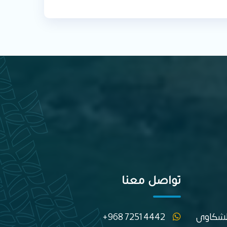
تواصل معنا
الشكاوى
+968 7251 4442