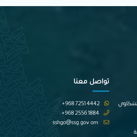
تواصل معنا
الشكاوى
+968 7251 4442
+968 2556 1884
sshgo@ssg.gov.om
ة