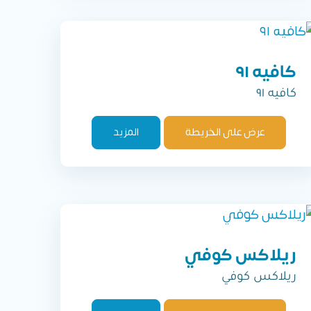
كافيه ٩١
كافيه ٩١
عرض على الخريطة
المزيد
ريلاكس كوفي
ريلاكس كوفي