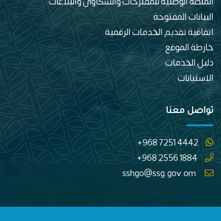
المنصة الوطنية للمقترحات والشكاوى والبلاغات
البيانات المفتوحة
اتفاقية تقديم الخدمات الرقمية
خارطة الموقع
دليل الخدمات
الاستبانات
تواصل معنا
+968 7251 4442
+968 2556 1884
sshgo@ssg.gov.om