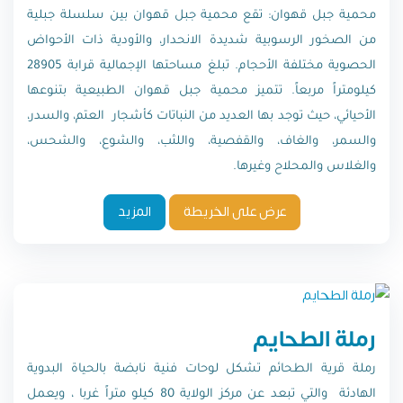
محمية جبل قهوان: تقع محمية جبل قهوان بين سلسلة جبلية
من الصخور الرسوبية شديدة الانحدار، والأودية ذات الأحواض
الحصوية مختلفة الأحجام. تبلغ مساحتها الإجمالية قرابة 28905
كيلومتراً مربعاً. تتميز محمية جبل قهوان الطبيعية بتنوعها
الأحيائي، حيث توجد بها العديد من النباتات كأشجار العتم، والسدر،
والسمر، والغاف، والقفصية، واللثب، والشوع، والشحس،
والغلاس والمحلاح وغيرها.
عرض على الخريطة
المزيد
رملة الطحايم
رملة قرية الطحائم تشكل لوحات فنية نابضة بالحياة البدوية
الهادئة والتي تبعد عن مركز الولاية 80 كيلو متراً غربا ، ويعمل