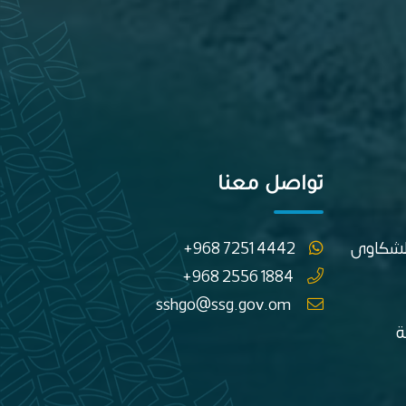
تواصل معنا
الشكاوى
+968 7251 4442
+968 2556 1884
sshgo@ssg.gov.om
ة