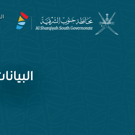
ال
البيانا