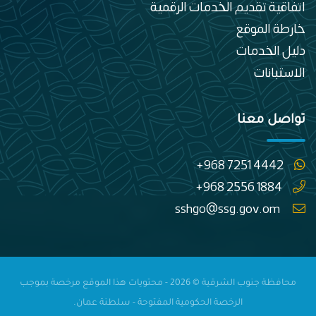
اتفاقية تقديم الخدمات الرقمية
خارطة الموقع
دليل الخدمات
الاستبانات
تواصل معنا
+968 7251 4442
+968 2556 1884
sshgo@ssg.gov.om
محافظة جنوب الشرقية © 2026 - محتويات هذا الموقع مرخصة بموجب
الرخصة الحكومية المفتوحة - سلطنة عمان.