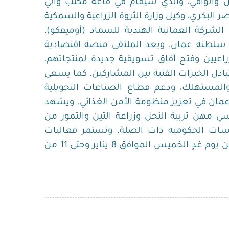
ل والوافي، والذي سيقام في قاعة مكتب والي
ر البكري، وكيل وزارة الثروة الزراعية والسمكية
 الشركة العمانية الهندية للسماد (أوميفكو)،
سلطنة عمان. ويعد الملتقى منصة اقتصادية
عيين وفتح آفاق تسويقية جديدة لمنتجاتهم،
تبادل الخبرات الفنية بين المشاركين. كما يسعى
والمستهلك، ودعم قطاع الصناعات التحويلية
مان في تعزيز منظومة الأمن الغذائي. ويشهد
مل 45 منتجاً من ممارسي مهن تربية النحل وزراعة التين والتمور من
ات الحكومية ذات الصلة. وتستمر فعاليات
الملتقى في قاعة مكتب الوالي لمدة أربعة أيام، بدءاً من يوم غدٍ الخميس الموافق 8 يناير وحتى 11 من