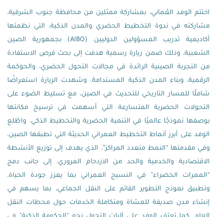
اختتم الوفد العُماني، بمشاركة ممثلين من محافظة جنوب الشرقية،
مشاركته في ندوة التخطيط الحضري والمدن الذكية، التي نظمتها
أكاديمية تدريب المسؤولين الدوليين (AIBO) بجمهورية الصين
الشعبية، وذلك ضمن زيارة رسمية هدفت إلى بحث فرص الاستفادة
من التجربة الصينية الرائدة في مجالات التحول الحضري، والحوكمة
الرقمية، وبناء المدن الذكية المستدامة. وشهدت الزيارة استعراضًا
شاملًا للمسار التاريخي للتحديث في الصين، مع تسليط الضوء على
التحولات الحضرية المتسارعة التي أسهمت في ترسيخ مكانتها
بوصفها نموذجًا عالميًا في التنمية الحضرية والتخطيط الذكي. واطّلع
الوفد على أبرز أنماط التخطيط العمراني الحديثة التي تطبقها الصين،
وفي مقدمتها “النمط متعدد المراكز”، الذي يهدف إلى توزيع الأنشطة
الاقتصادية والخدمية والحد من الازدحام المروري، إلى جانب دمج
“الممرات الخضراء” في النسيج العمراني بما يعزز جودة الحياة،
وتطبيق نموذج التطوير القائم على النقل الجماعي، بما يسهم في
إنشاء مدن صديقة للمشاة ومتكاملة الخدمات حول محطات النقل
العام. كما تعرّف الوفد على آليات التحول نحو “الحكومة الذكية” في