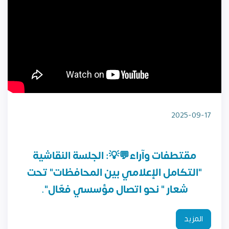
2025-09-17
مقتطفات وآراء💬💡: الجلسة النقاشية
"التكامل الإعلامي بين المحافظات" تحت
شعار " نحو اتصال مؤسسي فعّال".
المزيد