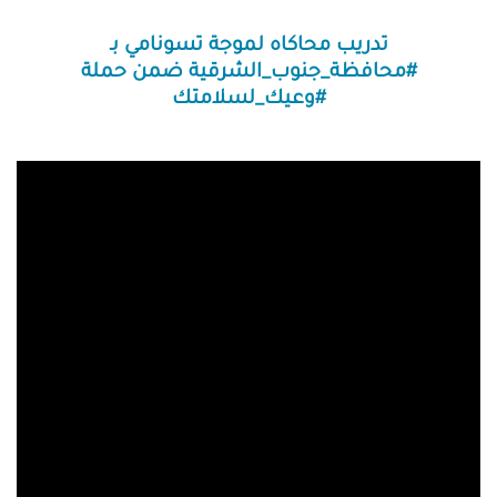
تدريب محاكاه لموجة تسونامي بـ
#محافظة_جنوب_الشرقية ضمن حملة
#وعيك_لسلامتك