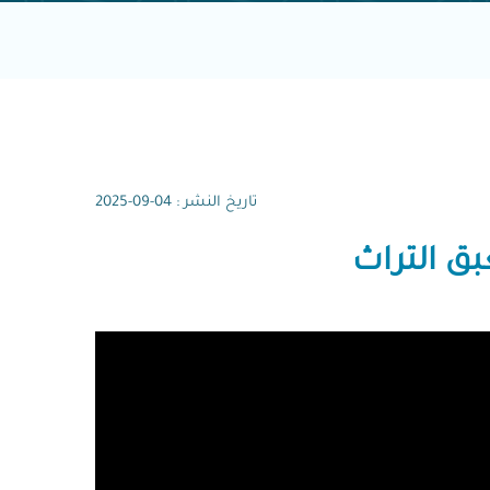
تاريخ النشر : 04-09-2025
بق التراث