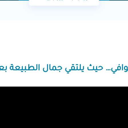
لوافي… حيث يلتقي جمال الطبيعة بع