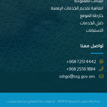
البيانات المفتوحة
اتفاقية تقديم الخدمات الرقمية
خارطة الموقع
دليل الخدمات
الاستبانات
تواصل معنا
+968 7251 4442
+968 2556 1884
sshgo@ssg.gov.om
محافظة جنوب الشرقية © 2026 - محتويات هذا الموقع مرخصة بموجب