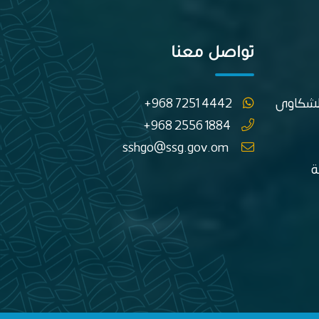
تواصل معنا
الشكاوى
+968 7251 4442
+968 2556 1884
sshgo@ssg.gov.om
ة